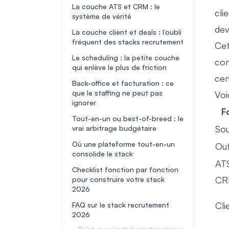
La couche ATS et CRM : le
cli
système de vérité
dev
La couche client et deals : l’oubli
fréquent des stacks recrutement
Cet
Le scheduling : la petite couche
con
qui enlève le plus de friction
cen
Back-office et facturation : ce
que le staffing ne peut pas
Voi
ignorer
F
Tout-en-un ou best-of-breed : le
Sou
vrai arbitrage budgétaire
Où une plateforme tout-en-un
Ou
consolide le stack
ATS
Checklist fonction par fonction
C
pour construire votre stack
2026
Cli
FAQ sur le stack recrutement
2026