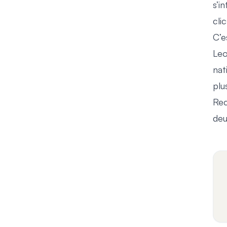
s’i
cli
C’e
Leo
nat
plu
Rec
deu