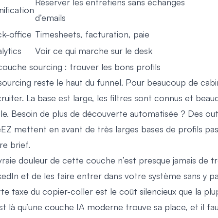
Réserver les entretiens sans échanges
nification
d’emails
k-office
Timesheets, facturation, paie
lytics
Voir ce qui marche sur le desk
couche sourcing : trouver les bons profils
sourcing reste le haut du funnel. Pour beaucoup de cab
ruiter. La base est large, les filtres sont connus et b
le. Besoin de plus de découverte automatisée ? Des ou
eEZ mettent en avant de très larges bases de profils pas
re brief.
vraie douleur de cette couche n’est presque jamais de tr
kedIn et de les faire entrer dans votre système sans y pa
te taxe du copier-coller est le coût silencieux que la plu
st là qu’une couche IA moderne trouve sa place, et il fau