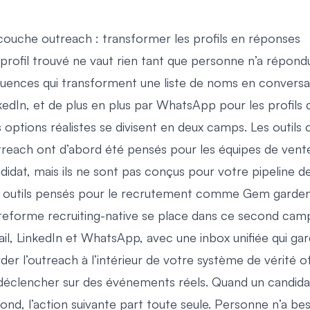
couche outreach : transformer les profils en réponses
profil trouvé ne vaut rien tant que personne n’a répond
uences qui transforment une liste de noms en conversati
kedIn, et de plus en plus par WhatsApp pour les profils dif
 options réalistes se divisent en deux camps. Les outi
reach ont d’abord été pensés pour les équipes de vent
didat, mais ils ne sont pas conçus pour votre pipeline 
 outils pensés pour le recrutement comme Gem gardent l
teforme recruiting-native se place dans ce second camp.
il, LinkedIn et WhatsApp, avec une inbox unifiée qui g
der l’outreach à l’intérieur de votre système de vérité 
déclencher sur des événements réels. Quand un candidat
ond, l’action suivante part toute seule. Personne n’a bes