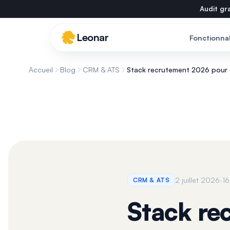
Skip to main content
Audit gra
Leonar
Fonctionnal
Accueil
Blog
CRM & ATS
Stack recrutement 2026 pour 
·
2 juillet 2026
16
CRM & ATS
Stack re