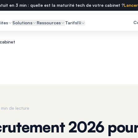
tuit en 3 min : quelle est la maturité tech de votre cabinet ?
Lancer 
C
ites
Solutions
Ressources
Tarifs
FR
cabinet
 min de lecture
crutement 2026 pour