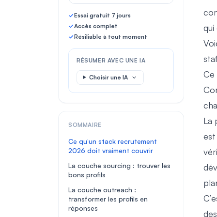
com
Essai gratuit 7 jours
Accès complet
qui
Résiliable à tout moment
Voi
sta
RÉSUMER AVEC UNE IA
Ce 
Choisir une IA
Com
cha
La 
SOMMAIRE
est
Ce qu’un stack recrutement
2026 doit vraiment couvrir
vér
La couche sourcing : trouver les
dév
bons profils
pla
La couche outreach :
C’e
transformer les profils en
réponses
des