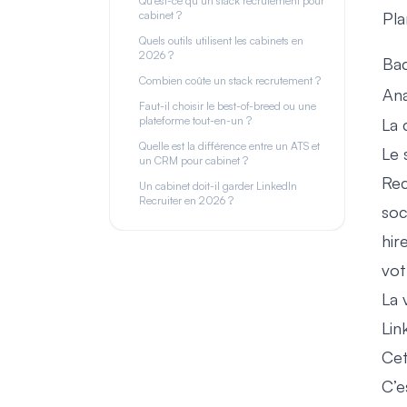
Qu’est-ce qu’un stack recrutement pour
cabinet ?
Pla
Quels outils utilisent les cabinets en
2026 ?
Bac
Combien coûte un stack recrutement ?
Ana
Faut-il choisir le best-of-breed ou une
plateforme tout-en-un ?
La 
Quelle est la différence entre un ATS et
Le 
un CRM pour cabinet ?
Rec
Un cabinet doit-il garder LinkedIn
Recruiter en 2026 ?
soc
hir
vot
La 
Lin
Cet
C’e