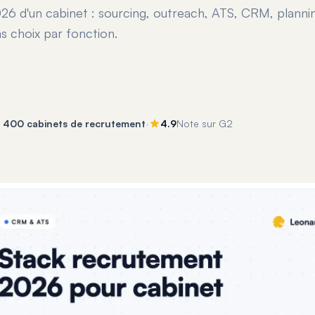
6 d'un cabinet : sourcing, outreach, ATS, CRM, plannin
ns choix par fonction.
·
e 400 cabinets de recrutement
4.9
Note sur G2