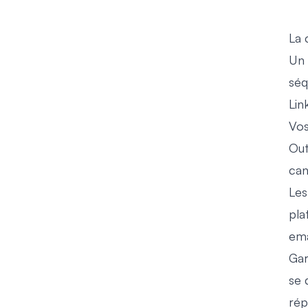
La 
Un 
séq
Lin
Vos
Out
can
Les
pla
ema
Gar
se 
rép