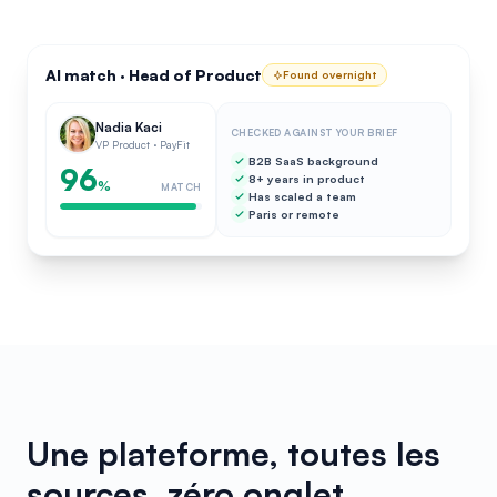
AI match · Head of Product
Found overnight
Nadia Kaci
CHECKED AGAINST YOUR BRIEF
VP Product · PayFit
B2B SaaS background
96
8+ years in product
%
MATCH
Has scaled a team
Paris or remote
Une plateforme, toutes les
sources, zéro onglet