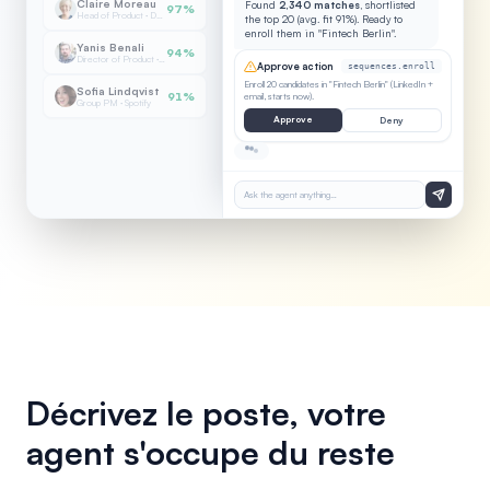
Claire Moreau
Found
2,340 matches
, shortlisted
97%
Head of Product · Doctolib
the top 20 (avg. fit 91%). Ready to
enroll them in "Fintech Berlin".
Yanis Benali
94%
Director of Product · Qonto
Approve action
sequences.enroll
Enroll 20 candidates in "Fintech Berlin" (LinkedIn +
Sofia Lindqvist
91%
email, starts now).
Group PM · Spotify
Approve
Deny
Ask the agent anything…
Décrivez le poste, votre
agent s'occupe du reste