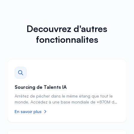
Decouvrez d'autres
fonctionnalites
Sourcing de Talents IA
Arrêtez de pêcher dans le même étang que tout le
monde. Accédez à une base mondiale de +870M de
profils issus de multiples sources, pas seulement
En savoir plus
LinkedIn. Filtres par IA, contacts vérifiés, prêts à
engager. Lancez les recherches d'équipe via un seul
seat Recruiter connecté : la connexion autorisée du
sourceur principal alimente toute l'équipe.