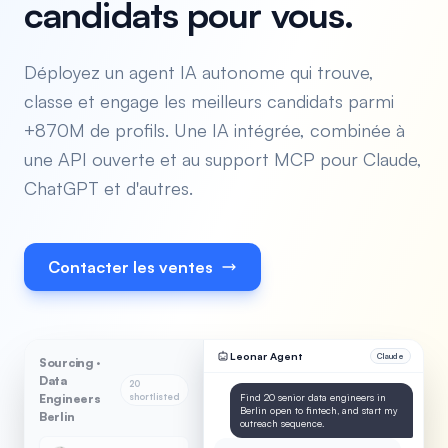
candidats pour vous.
Déployez un agent IA autonome qui trouve,
classe et engage les meilleurs candidats parmi
+870M de profils. Une IA intégrée, combinée à
une API ouverte et au support MCP pour Claude,
ChatGPT et d'autres.
Contacter les ventes
Leonar Agent
Claude
Sourcing ·
Data
20
Engineers
shortlisted
Find 20 senior data engineers in
Berlin open to fintech, and start my
Berlin
outreach sequence.