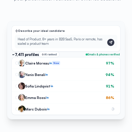
Describe your ideal candidate
Head of Product, 8+ years in B2B SaaS, Paris or remote, has
scaled a product team
~7,411 profiles
AI ranked
Emails & phones verified
Claire Moreau
97%
New
Yanis Benali
94%
Sofia Lindqvist
91%
Emma Rossi
86%
Marc Dubois