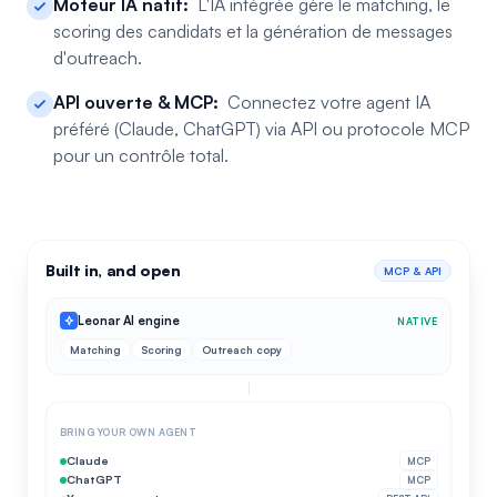
Moteur IA natif:
L'IA intégrée gère le matching, le
scoring des candidats et la génération de messages
d'outreach.
API ouverte & MCP:
Connectez votre agent IA
préféré (Claude, ChatGPT) via API ou protocole MCP
pour un contrôle total.
Built in, and open
MCP & API
Leonar AI engine
NATIVE
Matching
Scoring
Outreach copy
BRING YOUR OWN AGENT
Claude
MCP
ChatGPT
MCP