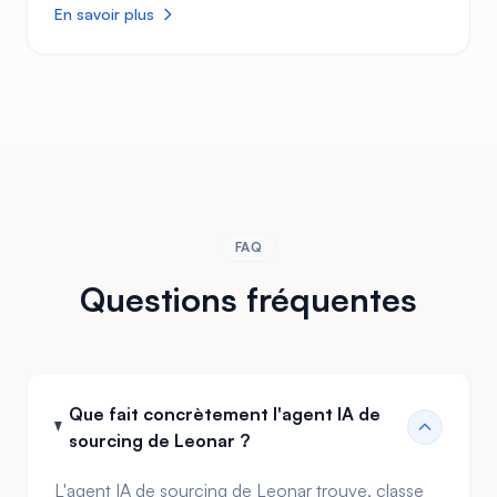
viviers de talents et suivez chaque placement dans
En savoir plus
une vue unifiée. 93% des professionnels du
recrutement signalent de meilleurs résultats après
avoir adopté un ATS, et pour les agences en
particulier, une base candidats bien structurée fait la
différence entre repartir de zéro à chaque recherche
et disposer d'un avantage concurrentiel. L'ATS de
Leonar est conçu spécifiquement pour les agences
de recrutement, les chasseurs de têtes et les
cabinets de recherche de dirigeants, avec le parsing
de CV, la gestion de viviers, le suivi des mandats et
les fonctionnalités de relation client réunis sur une
FAQ
seule plateforme.
Questions fréquentes
Que fait concrètement l'agent IA de
sourcing de Leonar ?
L'agent IA de sourcing de Leonar trouve, classe