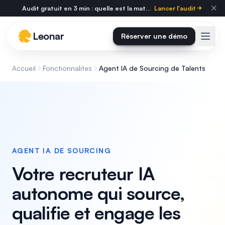
Skip to main content
Audit gratuit en 3 min : quelle est la maturité tech de votre cabinet ?
Lancer l'audit
Leonar
Réserver une démo
Accueil
Fonctionnalites
Agent IA de Sourcing de Talents
AGENT IA DE SOURCING
Votre recruteur IA
autonome qui source,
qualifie et engage les