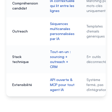
IA contextuelle
Matching par
Compréhension
qui lit entre les
mots-clés
candidat
lignes
uniquement
Séquences
Templates
multicanales
Outreach
d'emails
personnalisées
génériques
par IA
Tout-en-un :
Stack
sourcing +
5+ outils
technique
outreach +
déconnectés
CRM
API ouverte &
Système
Extensibilité
MCP pour tout
fermé, pas
agent IA
d'intégrations