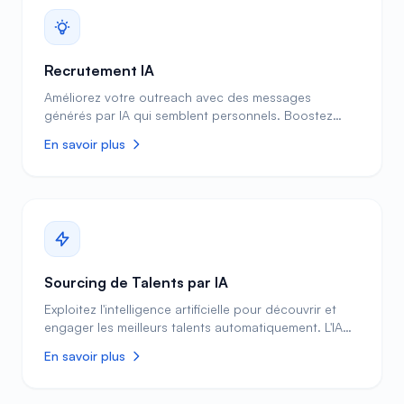
Recrutement IA
Améliorez votre outreach avec des messages
générés par IA qui semblent personnels. Boostez
l'engagement et construisez des relations
En savoir plus
efficacement sans perdre de temps.
Sourcing de Talents par IA
Exploitez l'intelligence artificielle pour découvrir et
engager les meilleurs talents automatiquement. L'IA
scanne des millions de profils pour faire remonter des
En savoir plus
candidats que vous ne trouveriez jamais
manuellement.