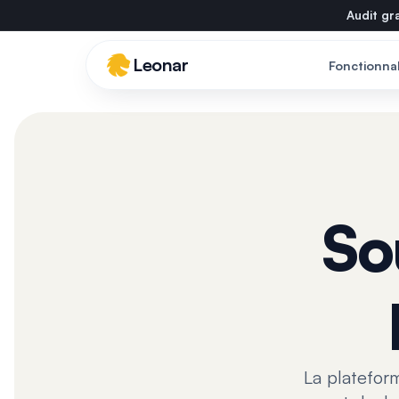
Skip to main content
Audit gra
Leonar
Fonctionnal
So
La plateform