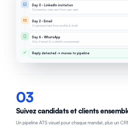
Day 0 · LinkedIn invitation
Connection note, sent from your seat
Day 2 · Email
AI-personalized from profile & brief
Day 6 · WhatsApp
Only if email & LinkedIn unanswered
Reply detected → moves to pipeline
03
Suivez candidats et clients ensembl
Un pipeline ATS visuel pour chaque mandat, plus un C