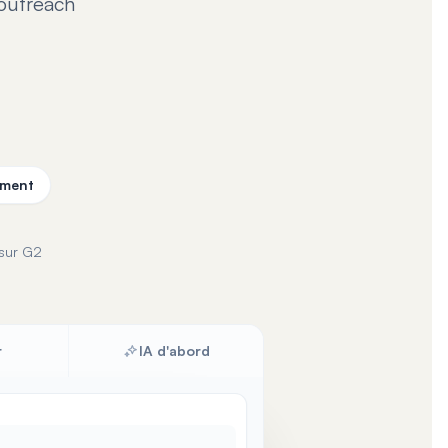
 outreach
oment
sur G2
r
IA d'abord