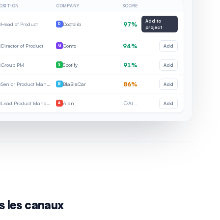
OSITION
COMPANY
SCORE
Add to
Head of Product
Doctolib
97%
D
project
Director of Product
Qonto
94%
Add
Q
Group PM
Spotify
91%
Add
S
Senior Product Manager
BlaBlaCar
86%
Add
B
Lead Product Manager
Alan
AI…
Add
A
s les canaux