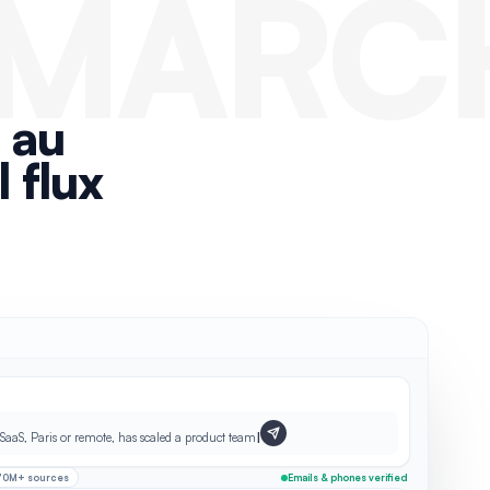
 MARC
 au
 flux
SaaS, Paris or remote, has scaled a product team
|
70M+ sources
Emails & phones verified