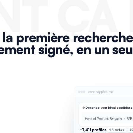
T ÇA
 la première recherche
ement signé, en un seul
leonar.app/source
Describe your ideal candidate
Head of Product, 8+ years in B2B 
~7,411 profiles
AI ranked
8