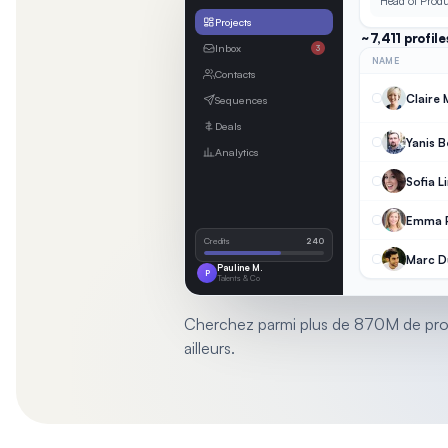
Head of Produ
Projects
~7,411 profile
Inbox
3
NAME
Contacts
Claire
Sequences
Deals
Yanis B
Analytics
Sofia L
Emma R
Credits
240
Marc D
Pauline M.
P
Talents & Co
Cherchez parmi plus de 870M de profil
ailleurs.