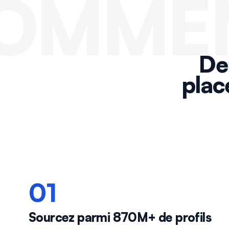
OMMEN
De
plac
01
Sourcez parmi 870M+ de profils