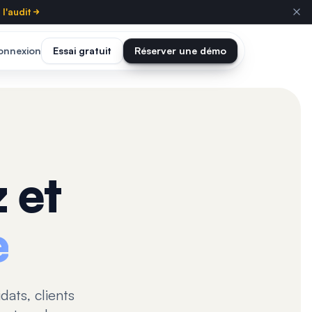
l'audit
onnexion
Essai gratuit
Réserver une démo
 et
e
dats, clients