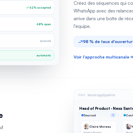
Créez des séquences qui co
62% accepted
WhatsApp avec des relances
arrive dans une boîte de réce
68% open
l'équipe.
queued
98 % de taux d'ouvertur
automatic
Voir l'approche multicanale
leonar.app/pipeline
Head of Product · Nexa Sant
e
Sourced
7
Cont
RM
Claire Moreau
Y
Head of Product
Direct