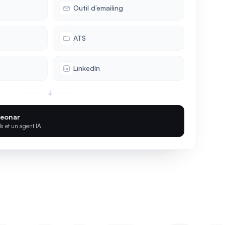
Outil d’emailing
ATS
LinkedIn
Leonar
ls et un agent IA