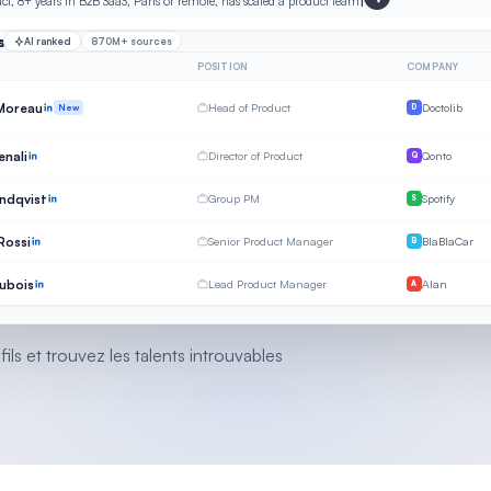
ct, 8+ years in B2B SaaS, Paris or remote, has scaled a product team
|
s
AI ranked
870M+ sources
POSITION
COMPANY
 Moreau
Head of Product
Doctolib
New
D
enali
Director of Product
Qonto
Q
indqvist
Group PM
Spotify
S
ossi
Senior Product Manager
BlaBlaCar
B
ubois
Lead Product Manager
Alan
A
s et trouvez les talents introuvables