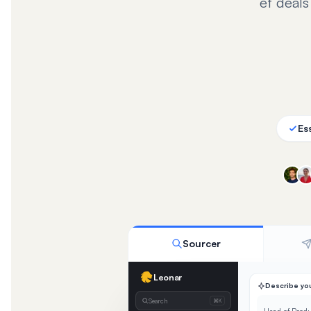
et deals
Ess
Découvrez la plateforme
Sourcer
Leonar
Describe you
Search
⌘K