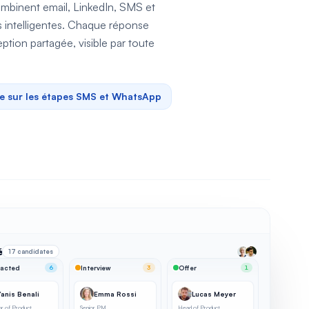
mbinent email, LinkedIn, SMS et
 intelligentes. Chaque réponse
ption partagée, visible par toute
e sur les étapes SMS et WhatsApp
é
17 candidates
acted
6
Interview
3
Offer
1
anis Benali
Emma Rossi
Lucas Meyer
or of Product
Senior PM
Head of Product