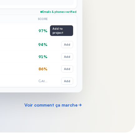
Emails & phones verified
SCORE
Add to
97%
project
94%
Add
91%
Add
86%
Add
AI…
Add
Voir comment ça marche