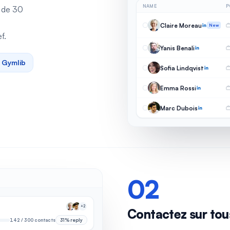
NAME
P
s de 30
Claire Moreau
New
f.
Yanis Benali
, Gymlib
Sofia Lindqvist
Emma Rossi
Marc Dubois
02
+2
Contactez sur tou
142 / 300 contacts
31% reply