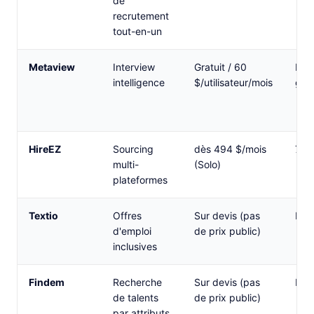
de
recrutement
tout-en-un
Metaview
Interview
Gratuit / 60
Pla
intelligence
$/utilisateur/mois
grat
HireEZ
Sourcing
dès 494 $/mois
7 jo
multi-
(Solo)
plateformes
Textio
Offres
Sur devis (pas
Non
d'emploi
de prix public)
inclusives
Findem
Recherche
Sur devis (pas
Dé
de talents
de prix public)
par attributs