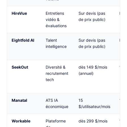
HireVue
Entretiens
Sur devis (pas
Non
vidéo &
de prix public)
évaluations
Eightfold AI
Talent
Sur devis (pas
Non
intelligence
de prix public)
SeekOut
Diversité &
dès 149 $/mois
14 j
recrutement
(annuel)
tech
Manatal
ATS IA
15
14 j
économique
$/utilisateur/mois
Workable
Plateforme
dès 299 $/mois
15 j