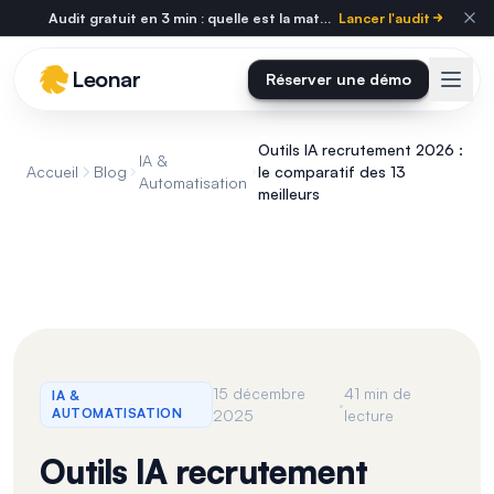
Skip to main content
Audit gratuit en 3 min : quelle est la maturité tech de votre cabinet ?
Lancer l'audit
Leonar
Réserver une démo
Outils IA recrutement 2026 :
IA &
Accueil
Blog
le comparatif des 13
Automatisation
meilleurs
15 décembre
41 min de
IA &
·
AUTOMATISATION
2025
lecture
Outils IA recrutement