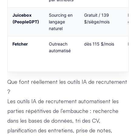
Juicebox
Sourcing en
Gratuit / 139
Pla
(PeopleGPT)
langage
$/siège/mois
grat
naturel
Fetcher
Outreach
dès 115 $/mois
Non
automatisé
Que font réellement les outils IA de recrutement
?
Les outils IA de recrutement automatisent les
parties répétitives de l’embauche : recherche
dans les bases de données, tri des CV,
planification des entretiens, prise de notes,