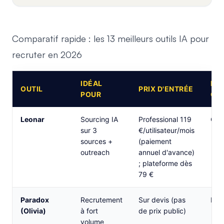
Comparatif rapide : les 13 meilleurs outils IA pour
recruter en 2026
IDÉAL
ESS
OUTIL
PRIX D'ENTRÉE
POUR
GR
Leonar
Sourcing IA
Professional 119
Oui
sur 3
€/utilisateur/mois
sources +
(paiement
outreach
annuel d'avance)
; plateforme dès
79 €
Paradox
Recrutement
Sur devis (pas
Non
(Olivia)
à fort
de prix public)
volume