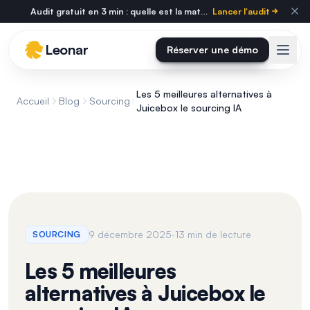
Skip to main content
Audit gratuit en 3 min : quelle est la maturité tech de votre cabinet ?
Lancer l'audit
Leonar
Réserver une démo
Les 5 meilleures alternatives à
Accueil
Blog
Sourcing
Juicebox le sourcing IA
·
9 décembre 2025
13 min de lecture
SOURCING
Les 5 meilleures
alternatives à Juicebox le