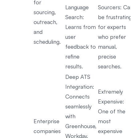
for
Language
Sourcers: Can
sourcing,
Search:
be frustrating
outreach,
Learns from
for experts
and
user
who prefer
scheduling.
feedback to
manual,
refine
precise
results.
searches.
Deep ATS
Integration:
Extremely
Connects
Expensive:
seamlessly
One of the
with
Enterprise
most
Greenhouse,
companies
expensive
Workday,