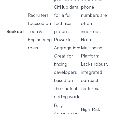
GitHub data
phone
Recruiters
for a full
numbers are
focused on
technical
often
Seekout
Tech &
picture.
incorrect.
Engineering
Powerful
Not a
roles.
Aggregation:
Messaging
Great for
Platform:
finding
Lacks robust,
developers
integrated
based on
outreach
their actual
features.
coding work.
Fully
High-Risk
Autonomous