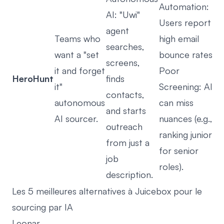
Automation:
AI: "Uwi"
Users report
agent
Teams who
high email
searches,
want a "set
bounce rates.
screens,
it and forget
Poor
HeroHunt
finds
it"
Screening: AI
contacts,
autonomous
can miss
and starts
AI sourcer.
nuances (e.g.,
outreach
ranking juniors
from just a
for senior
job
roles).
description.
Les 5 meilleures alternatives à Juicebox pour le
sourcing par IA
Leonar