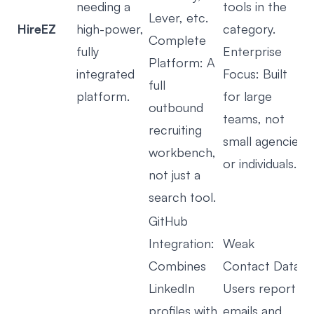
needing a
tools in the
Lever, etc.
HireEZ
high-power,
category.
Complete
fully
Enterprise
Platform: A
integrated
Focus: Built
full
platform.
for large
outbound
teams, not
recruiting
small agencies
workbench,
or individuals.
not just a
search tool.
GitHub
Integration:
Weak
Combines
Contact Data:
LinkedIn
Users report
profiles with
emails and