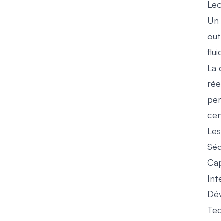
Leo
Un 
out
flu
La 
rée
per
cen
Les
Séq
Cap
Int
Dév
Tec