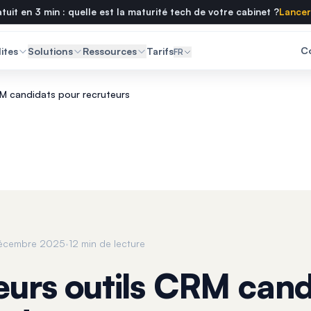
tuit en 3 min : quelle est la maturité tech de votre cabinet ?
Lancer 
C
ites
Solutions
Ressources
Tarifs
FR
CRM candidats pour recruteurs
·
décembre 2025
12 min de lecture
leurs outils CRM cand