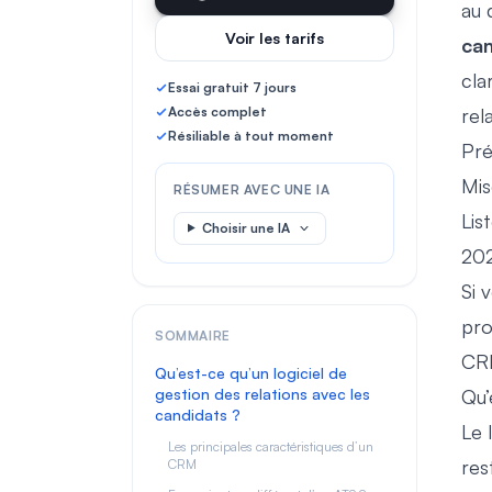
au 
Voir les tarifs
can
cla
Essai gratuit 7 jours
Accès complet
rel
Résiliable à tout moment
Pré
Mis
RÉSUMER AVEC UNE IA
Lis
Choisir une IA
20
Si 
pro
SOMMAIRE
CRM
Qu’est-ce qu’un logiciel de
gestion des relations avec les
Qu’
candidats ?
Le 
Les principales caractéristiques d’un
res
CRM