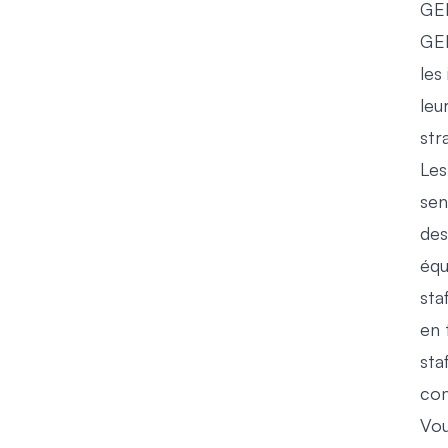
GE
GE
les
leu
str
Les
sen
des
équ
sta
en 
sta
com
Vou