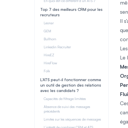
En quoi est-ce différent d’un ATS ?
mêm
Top 7 des meilleurs CRM pour les
sen
recruteurs
Il 
Leonar
que
GEM
con
Bullhorn
Linkedin Recruiter
Les
HireEZ
Le 
HireFlow
Mes
Folk
Org
L’ATS peut-il fonctionner comme
Per
un outil de gestion des relations
avec les candidats ?
Flu
Capacités de filtrage limitées
Ces
Absence de suivi des messages
précédents
can
Limites sur les séquences de messages
éga
L’intérêt de combiner CRM et ATS