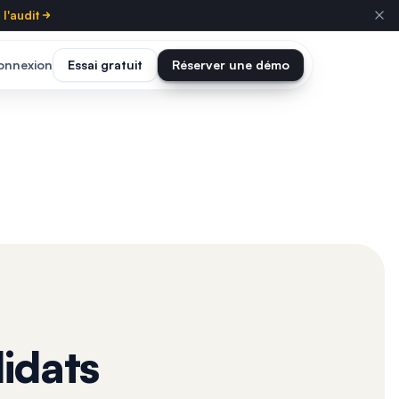
l'audit
onnexion
Essai gratuit
Réserver une démo
idats