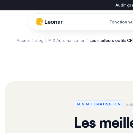
Skip to main content
Audit gra
Leonar
Fonctionnal
Accueil
Blog
IA & Automatisation
Les meilleurs outils 
15 
IA & AUTOMATISATION
Les meil