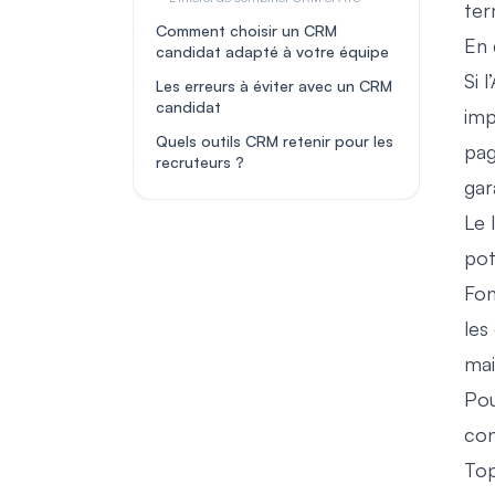
ter
Comment choisir un CRM
En 
candidat adapté à votre équipe
Si 
Les erreurs à éviter avec un CRM
candidat
imp
Quels outils CRM retenir pour les
pag
recruteurs ?
gar
Le 
pot
Fon
les
mai
Pou
con
Top