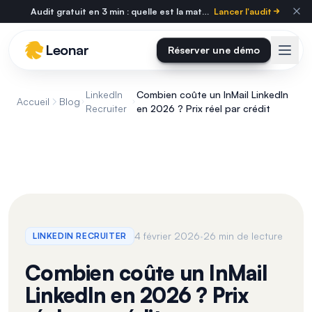
Skip to main content
Audit gratuit en 3 min : quelle est la maturité tech de votre cabinet ?
Lancer l'audit
Leonar
Réserver une démo
LinkedIn
Combien coûte un InMail LinkedIn
Accueil
Blog
Recruiter
en 2026 ? Prix réel par crédit
·
4 février 2026
26 min de lecture
LINKEDIN RECRUITER
Combien coûte un InMail
LinkedIn en 2026 ? Prix