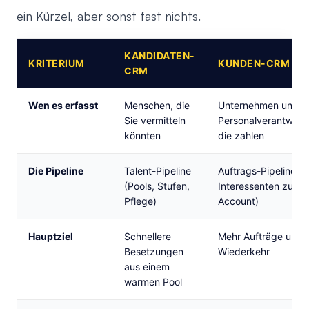
ein Kürzel, aber sonst fast nichts.
KANDIDATEN-
KRITERIUM
KUNDEN-CRM
CRM
Wen es erfasst
Menschen, die
Unternehmen und
Sie vermitteln
Personalverantwortl
könnten
die zahlen
Die Pipeline
Talent-Pipeline
Auftrags-Pipeline (
(Pools, Stufen,
Interessenten zum
Pflege)
Account)
Hauptziel
Schnellere
Mehr Aufträge und
Besetzungen
Wiederkehr
aus einem
warmen Pool