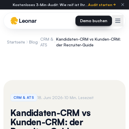
Skip to main content
Kostenloses 3-Min-Audit: Wie reif ist Ihre Personalberatung?
Audit starten
Leonar
Demo buchen
CRM &
Kandidaten-CRM vs Kunden-CRM:
Startseite
Blog
ATS
der Recruiter-Guide
·
18. Juni 2026
10 Min. Lesezeit
CRM & ATS
Kandidaten-CRM vs
Kunden-CRM: der