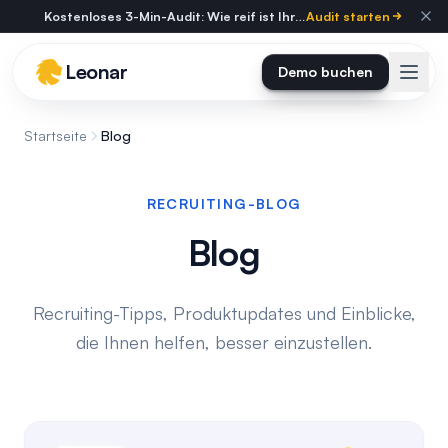
Skip to main content
Kostenloses 3-Min-Audit: Wie reif ist Ihre Personalberatung?
Audit starten
Leonar
Demo buchen
Startseite
Blog
RECRUITING-BLOG
Blog
Recruiting-Tipps, Produktupdates und Einblicke,
die Ihnen helfen, besser einzustellen.
Alle Artikel