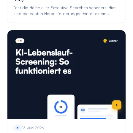
Fast die Hälfte aller Executive Searches scheitert. Hier
sind die echten Herausforderungen hinter einem
stockenden Mandat, und wie Sie sie lösen.
ai
16. Juni 2026