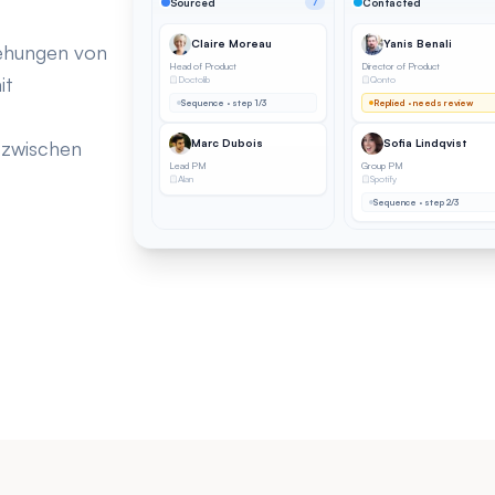
Sourced
7
Contacted
Claire Moreau
Yanis Benali
iehungen von
Head of Product
Director of Product
it
Doctolib
Qonto
Sequence · step 1/3
Replied · needs review
 zwischen
Marc Dubois
Sofia Lindqvist
Lead PM
Group PM
Alan
Spotify
Sequence · step 2/3