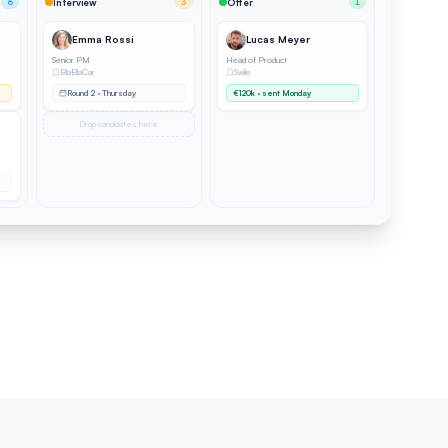
6
Interview
3
Offer
1
Emma Rossi
Lucas Meyer
Senior PM
Head of Product
BlaBlaCar
Swile
Round 2 · Thursday
€120k · sent Monday
Drop candidates here