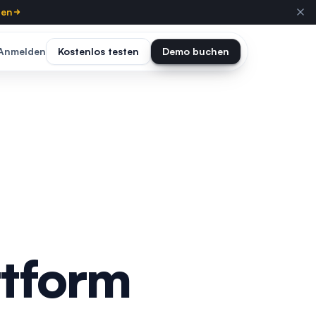
ten
Anmelden
Kostenlos testen
Demo buchen
ttform