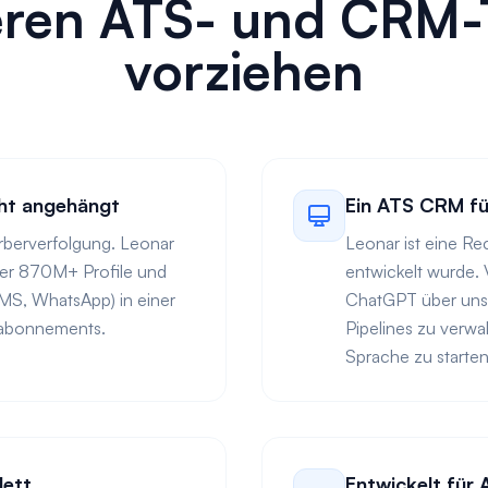
ren ATS- und CRM-
vorziehen
cht angehängt
Ein ATS CRM fü
rberverfolgung. Leonar
Leonar ist eine Rec
ber 870M+ Profile und
entwickelt wurde. 
MS, WhatsApp) in einer
ChatGPT über uns
zabonnements.
Pipelines zu verw
Sprache zu starten
lett
Entwickelt für 