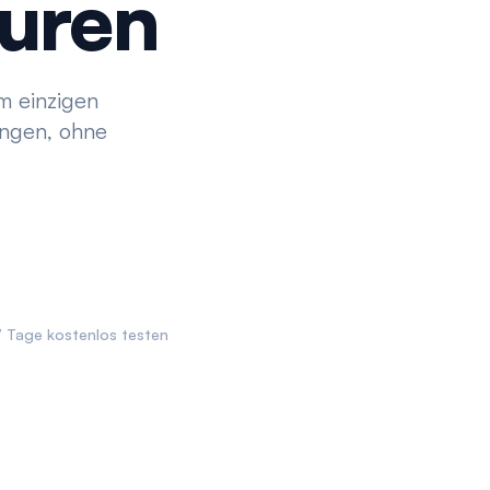
turen
m einzigen
ungen, ohne
 Tage kostenlos testen