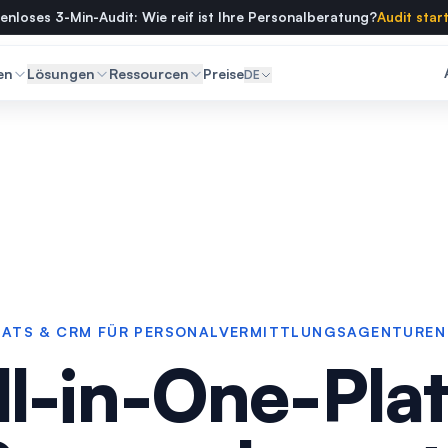
enloses 3-Min-Audit: Wie reif ist Ihre Personalberatung?
Audit star
en
Lösungen
Ressourcen
Preise
DE
ATS & CRM FÜR PERSONALVERMITTLUNGSAGENTUREN
ll-in-One-Pla