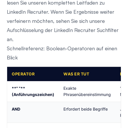
lesen Sie unseren
kompletten Leitfaden zu
LinkedIn Recruiter
. Wenn Sie Ergebnisse weiter
verfeinern möchten, sehen Sie sich unsere
Aufschlüsselung der
LinkedIn Recruiter Suchfilter
an.
Schnellreferenz: Boolean-Operatoren auf einen
Blick
OPERATOR
WAS ER TUT
BEI
**" "**
Exakte
"Pr
(Anführungszeichen)
Phrasenübereinstimmung
Man
AND
Erfordert beide Begriffe
Jav
Pyt