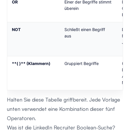
OR
Einer der Begriffe stimmt
Des
überein
OR 
Engi
NOT
Schließt einen Begriff
Dev
aus
NO
Juni
**( )** (Klammern)
Gruppiert Begriffe
(VP
Dire
AN
Mar
Halten Sie diese Tabelle griffbereit. Jede Vorlage
unten verwendet eine Kombination dieser fünf
Operatoren.
Was ist die LinkedIn Recruiter Boolean-Suche?