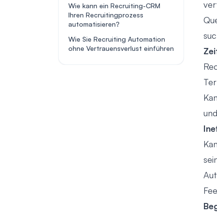
ver
Wie kann ein Recruiting-CRM
Ihren Recruitingprozess
Que
automatisieren?
suc
Wie Sie Recruiting Automation
ohne Vertrauensverlust einführen
Zei
Rec
Ter
Kan
und
Ine
Kan
sei
Aut
Fee
Beg