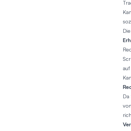
Tra
Kan
soz
Die
Erh
Rec
Scr
auf
Kan
Red
Da 
von
ric
Ver