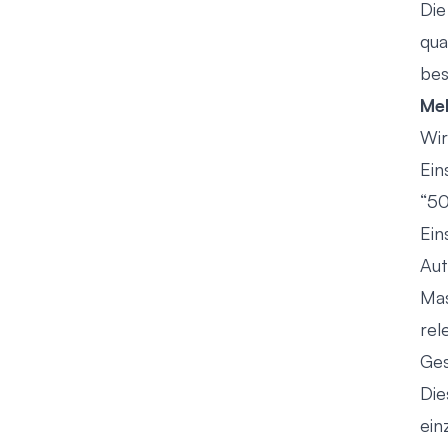
Die
qua
bes
Meh
Wir
Ein
“50
Ein
Au
Mas
rel
Ges
Die
ein