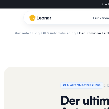
Skip to main content
Kost
Leonar
Funktion
Startseite
Blog
KI & Automatisierung
Der ultimative Lei
9.
KI & AUTOMATISIERUNG
Der ultim