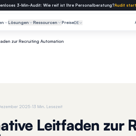
enloses 3-Min-Audit: Wie reif ist Ihre Personalberatung?
Audit star
en
Lösungen
Ressourcen
Preise
DE
tfaden zur Recruiting Automation
·
 Dezember 2025
13 Min. Lesezeit
ative Leitfaden zur 