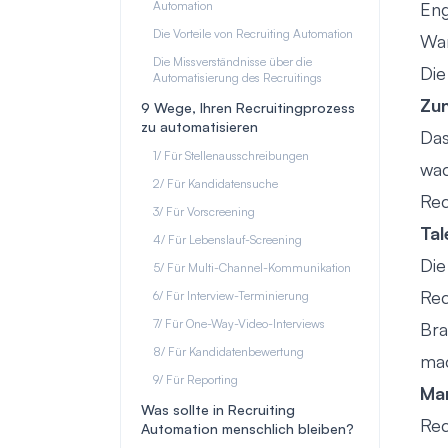
Automation
Eng
Die Vorteile von Recruiting Automation
War
Die Missverständnisse über die
Die
Automatisierung des Recruitings
Zu
9 Wege, Ihren Recruitingprozess
zu automatisieren
Das
1/ Für Stellenausschreibungen
wac
2/ Für Kandidatensuche
Rec
3/ Für Vorscreening
Tal
4/ Für Lebenslauf-Screening
Die
5/ Für Multi-Channel-Kommunikation
Rec
6/ Für Interview-Terminierung
7/ Für One-Way-Video-Interviews
Bra
8/ Für Kandidatenbewertung
mac
9/ Für Reporting
Man
Was sollte in Recruiting
Rec
Automation menschlich bleiben?