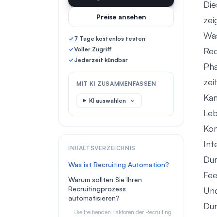
Die
Preise ansehen
zei
Was
7 Tage kostenlos testen
Voller Zugriff
Rec
Jederzeit kündbar
Pha
zei
MIT KI ZUSAMMENFASSEN
Kan
KI auswählen
Leb
Ko
Int
INHALTSVERZEICHNIS
Dur
Was ist Recruiting Automation?
Fe
Warum sollten Sie Ihren
Recruitingprozess
Und
automatisieren?
Dur
Die treibenden Faktoren der Recruiting